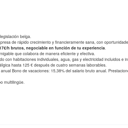
legislación belga.
resa de rápido crecimiento y financieramente sana, con oportunidades
17€/h brutos, negociable en función de tu experiencia
.
igable que colabora de manera eficiente y efectiva.
 con habitaciones individuales, agua, gas y electricidad incluidos e int
élgica hasta 125 € después de cuatro semanas laborables.
 anual Bono de vacaciones: 15,38% del salario bruto anual. Prestacione
o multilingüe.