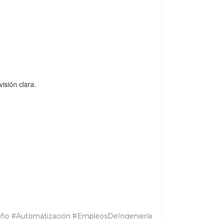
isión clara.
eño #Automatización #EmpleosDeIngeniería