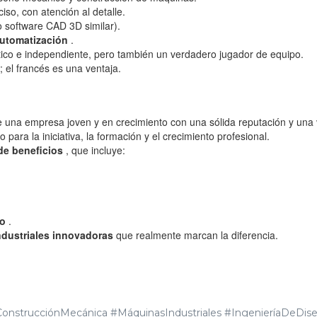
iso, con atención al detalle.
 software CAD 3D similar).
automatización
.
tico e independiente, pero también un verdadero jugador de equipo.
; el francés es una ventaja.
 una empresa joven y en crecimiento con una sólida reputación y una v
 para la iniciativa, la formación y el crecimiento profesional.
de beneficios
, que incluye:
jo
.
dustriales innovadoras
que realmente marcan la diferencia.
nstrucciónMecánica #MáquinasIndustriales #IngenieríaDeDis