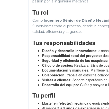
pasión por la ingeniería mecánica.
Tu rol
Como
Ingeniero Sénior de Diseño Mecáni
Supervisarás todo el proceso, desde la conce
calidad, eficiencia y seguridad.
Tus responsabilidades
Diseño y desarrollo innovadores:
diseñam
Responsabilidad total del proyecto:
desd
Seguridad y eficiencia de las máquinas:
Cálculo de costes:
Realiza análisis de cos
Documentación y manuales:
Mantiene la 
Colaboración:
trabaja en estrecha colabor
Visitas a clientes:
Soporte esporádico en si
Desarrollo del equipo:
Guías y apoyas a l
Tu perfil
Máster en
(electro)mecánica
o equivalent
Al menos
3 a 5 años de experiencia
en di