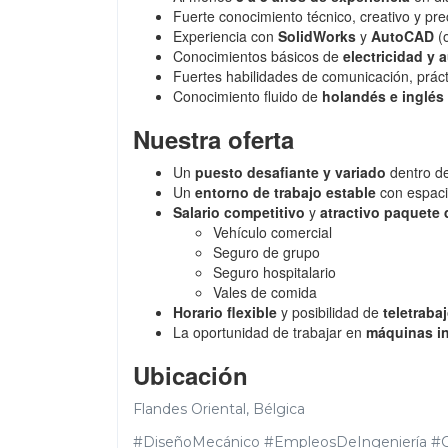
Fuerte conocimiento técnico, creativo y prec
Experiencia con
SolidWorks
y
AutoCAD
(o
Conocimientos básicos de
electricidad y 
Fuertes habilidades de comunicación, prác
Conocimiento fluido de
holandés e inglés
Nuestra oferta
Un
puesto desafiante y variado
dentro de
Un
entorno de trabajo estable
con espacio
Salario competitivo
y
atractivo paquete 
Vehículo comercial
Seguro de grupo
Seguro hospitalario
Vales de comida
Horario flexible
y posibilidad de
teletraba
La oportunidad de trabajar en
máquinas in
Ubicación
Flandes Oriental, Bélgica
#DiseñoMecánico #EmpleosDeIngeniería #Co